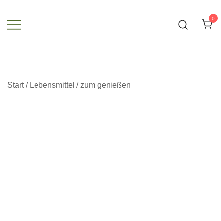
Zum
Inhalt
0
springen
Start
/
Lebensmittel
/
zum genießen