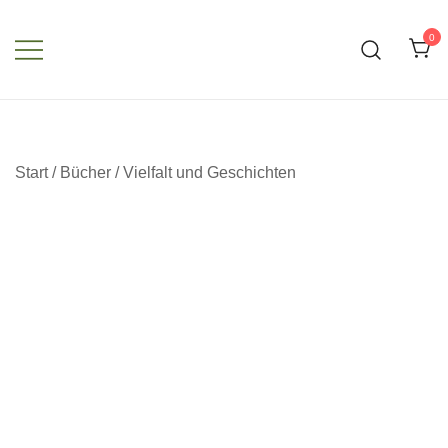
Zum
Inhalt
0
springen
Start
/
Bücher
/
Vielfalt und Geschichten