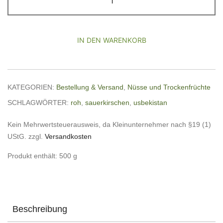
getrocknet
aus
Usbekistan
IN DEN WARENKORB
(bio,
roh)
Menge
KATEGORIEN:
Bestellung & Versand
,
Nüsse und Trockenfrüchte
SCHLAGWÖRTER:
roh
,
sauerkirschen
,
usbekistan
Kein Mehrwertsteuerausweis, da Kleinunternehmer nach §19 (1)
UStG.
zzgl.
Versandkosten
Produkt enthält: 500
g
Beschreibung