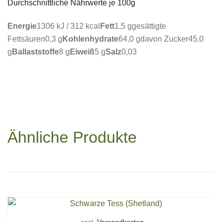
Durchschnittliche Nährwerte je 100g
Energie
1306 kJ / 312 kcal
Fett
1,5 ggesättigte
Fettsäuren0,3 g
Kohlenhydrate
64,0 gdavon Zucker45,0
g
Ballaststoffe
8 g
Eiweiß
5 g
Salz
0,03
Ähnliche Produkte