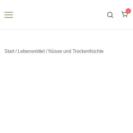
Zum
Inhalt
0
springen
Start
/
Lebensmittel
/
Nüsse und Trockenfrüchte