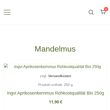
Zum
Inhalt
0
springen
Mandelmus
zzgl.
Versandkosten
Produkt enthält: 250
g
Ingvi Aprikosenkernmus Rohkostqualität Bio 250g
11,90
€