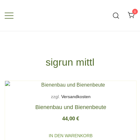
Zum
Inhalt
0
springen
sigrun mittl
zzgl.
Versandkosten
Bienenbau und Bienenbeute
44,00
€
IN DEN WARENKORB