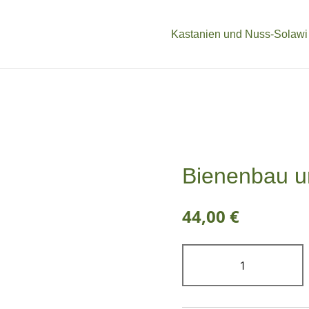
Kastanien und Nuss-Solawi
Bienenbau u
44,00
€
Bienenbau
und
Bienenbeute
Menge