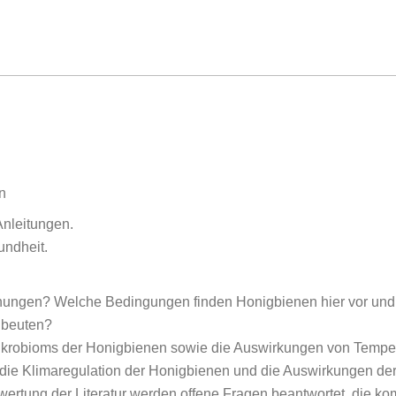
n
nleitungen.
undheit.
nungen? Welche Bedingungen finden Honigbienen hier vor und 
nbeuten?
Mikrobioms der Honigbienen sowie die Auswirkungen von Temper
, die Klimaregulation der Honigbienen und die Auswirkungen 
swertung der Literatur werden offene Fragen beantwortet, die