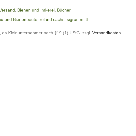
 Versand
,
Bienen und Imkerei
,
Bücher
au und Bienenbeute
,
roland sachs
,
sigrun mittl
, da Kleinunternehmer nach §19 (1) UStG.
zzgl.
Versandkosten