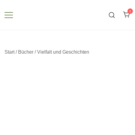
Zum
Inhalt
0
springen
Start
/
Bücher
/
Vielfalt und Geschichten